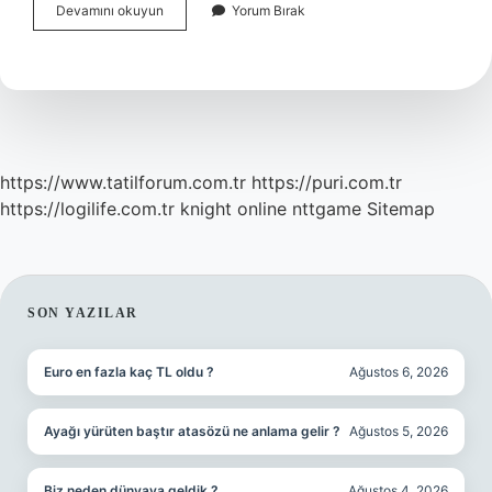
Simli
Devamını okuyun
Yorum Bırak
Makyaj
Nasıl
Temizlenir
https://www.tatilforum.com.tr
https://puri.com.tr
https://logilife.com.tr
knight online
nttgame
Sitemap
SIDEBAR
SON YAZILAR
Euro en fazla kaç TL oldu ?
Ağustos 6, 2026
Ayağı yürüten baştır atasözü ne anlama gelir ?
Ağustos 5, 2026
Biz neden dünyaya geldik ?
Ağustos 4, 2026