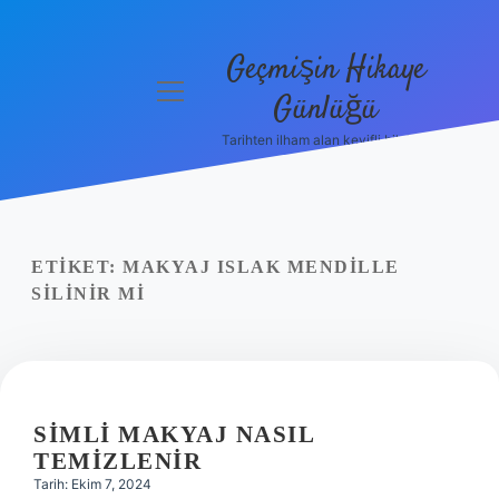
Geçmişin Hikaye
menüyü
Günlüğü
aç
Tarihten ilham alan keyifli bilgiler!
Anasayfa
Gizlilik
Politikası
ETIKET:
MAKYAJ ISLAK MENDILLE
Yasal Uyarı
SILINIR MI
Hakkımızda
SIMLI MAKYAJ NASIL
TEMIZLENIR
Tarih: Ekim 7, 2024