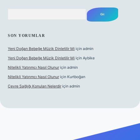
Arama
SON YORUMLAR
Yeni Doğan Bebeğe Müzik Dinletilir Mi
için
admin
Yeni Doğan Bebeğe Müzik Dinletilir Mi
için
Aybike
Nitelikli Yatırımcı Nasıl Olunur
için
admin
Nitelikli Yatırımcı Nasıl Olunur
için
Kurtboğan
Çevre Sağlığı Konuları Nelerdir
için
admin
x giriş
betexper yeni giriş