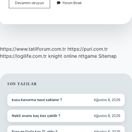
Mağduriyet
Devamını okuyun
Yorum Bırak
Yaklaşımı
Nedir
https://www.tatilforum.com.tr
https://puri.com.tr
https://logilife.com.tr
knight online
nttgame
Sitemap
SIDEBAR
SON YAZILAR
kuzu kavurma nasıl saklanır ?
Ağustos 8, 2026
Nakit avans kaç kez çekilir ?
Ağustos 8, 2026
Euro en fazla kaç TL oldu ?
Ağustos 6, 2026