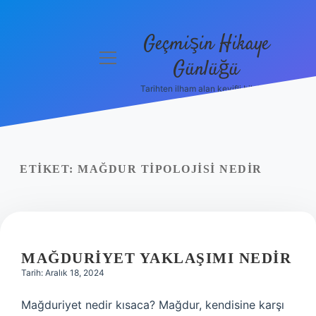
Geçmişin Hikaye
menüyü
Günlüğü
aç
Tarihten ilham alan keyifli bilgiler!
Anasayfa
Gizlilik
Politikası
ETIKET:
MAĞDUR TIPOLOJISI NEDIR
Yasal Uyarı
Hakkımızda
MAĞDURIYET YAKLAŞIMI NEDIR
Tarih: Aralık 18, 2024
Mağduriyet nedir kısaca? Mağdur, kendisine karşı