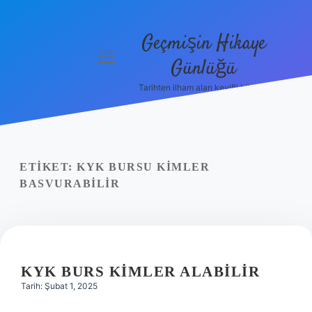
Geçmişin Hikaye
menüyü
Günlüğü
aç
Tarihten ilham alan keyifli bilgiler!
Anasayfa
Gizlilik
Politikası
ETIKET:
KYK BURSU KIMLER
Yasal Uyarı
BASVURABILIR
Hakkımızda
KYK BURS KIMLER ALABILIR
Tarih: Şubat 1, 2025