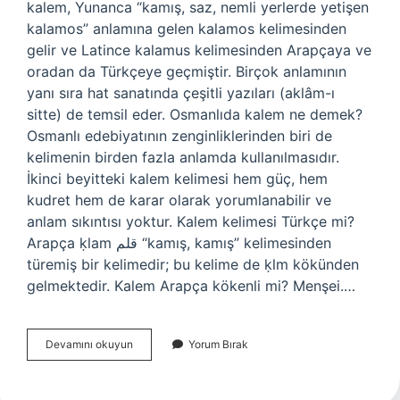
kalem, Yunanca “kamış, saz, nemli yerlerde yetişen
kalamos” anlamına gelen kalamos kelimesinden
gelir ve Latince kalamus kelimesinden Arapçaya ve
oradan da Türkçeye geçmiştir. Birçok anlamının
yanı sıra hat sanatında çeşitli yazıları (aklâm-ı
sitte) de temsil eder. Osmanlıda kalem ne demek?
Osmanlı edebiyatının zenginliklerinden biri de
kelimenin birden fazla anlamda kullanılmasıdır.
İkinci beyitteki kalem kelimesi hem güç, hem
kudret hem de karar olarak yorumlanabilir ve
anlam sıkıntısı yoktur. Kalem kelimesi Türkçe mi?
Arapça ḳlam قلم “kamış, kamış” kelimesinden
türemiş bir kelimedir; bu kelime de ḳlm kökünden
gelmektedir. Kalem Arapça kökenli mi? Menşei.…
Eski
Devamını okuyun
Yorum Bırak
Türkçe
Kalem
Ne