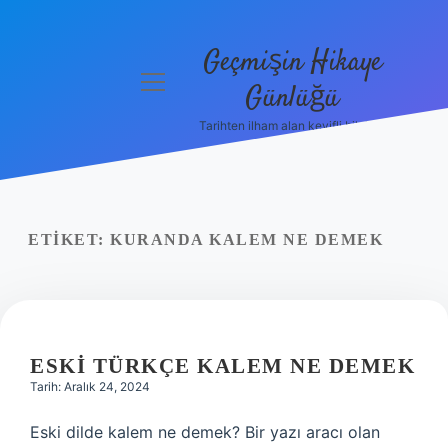
Geçmişin Hikaye
menüyü
Günlüğü
aç
Tarihten ilham alan keyifli bilgiler!
Anasayfa
Gizlilik
Politikası
ETIKET:
KURANDA KALEM NE DEMEK
Yasal Uyarı
Hakkımızda
ESKI TÜRKÇE KALEM NE DEMEK
Tarih: Aralık 24, 2024
Eski dilde kalem ne demek? Bir yazı aracı olan