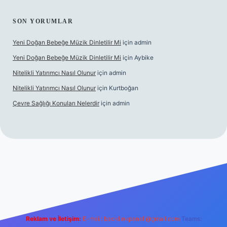
SON YORUMLAR
Yeni Doğan Bebeğe Müzik Dinletilir Mi
için
admin
Yeni Doğan Bebeğe Müzik Dinletilir Mi
için
Aybike
Nitelikli Yatırımcı Nasıl Olunur
için
admin
Nitelikli Yatırımcı Nasıl Olunur
için
Kurtboğan
Çevre Sağlığı Konuları Nelerdir
için
admin
ox giriş
betexper yeni giriş
Reklam ve İletişim:
E-mail:
backlinkpaneli@gmail.com
Teams: