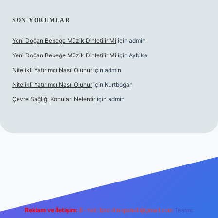
SON YORUMLAR
Yeni Doğan Bebeğe Müzik Dinletilir Mi
için
admin
Yeni Doğan Bebeğe Müzik Dinletilir Mi
için
Aybike
Nitelikli Yatırımcı Nasıl Olunur
için
admin
Nitelikli Yatırımcı Nasıl Olunur
için
Kurtboğan
Çevre Sağlığı Konuları Nelerdir
için
admin
x giriş
betexper yeni giriş
Reklam ve İletişim:
E-mail:
backlinkpaneli@gmail.com
Teams: