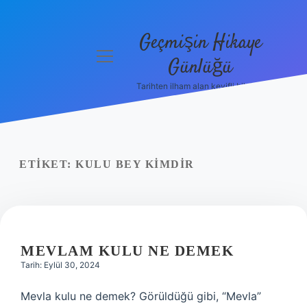
Geçmişin Hikaye
menüyü
Günlüğü
aç
Tarihten ilham alan keyifli bilgiler!
Anasayfa
Gizlilik
Politikası
ETIKET:
KULU BEY KIMDIR
Yasal Uyarı
Hakkımızda
MEVLAM KULU NE DEMEK
Tarih: Eylül 30, 2024
Mevla kulu ne demek? Görüldüğü gibi, “Mevla”