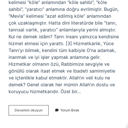
kelimesi “köle” anlamından “köle sahibi”, “köle
sahibi”, “yaratıcı” anlamına doğru evrilmiştir. Bugün,
“Mevla” kelimesi “azat edilmiş köle” anlamından
çok uzaklaşmıştır. Hatta dini literatürde bile “tanrı,
tanrısal varlık, yaratıcı” anlamlarıyla yerini almıştır.
Kul ne demek islâm? Tanrı insanı yalnızca kendisine
hizmet etmesi için yarattı. [3] Hizmetkarlık, Yüce
Tanrı’yı ​​bilmek, kendini tüm kalbiyle O’na adamak,
inanmak ve iyi işler yapmak anlamına gelir.
Hizmetkar olmanın özü, Rabbimize sevgiyle ve
gönüllü olarak itaat etmek ve ibadeti samimiyetle
ve içtenlikle kabul etmektir. Allah’ın veli kulu ne
demek? Genel olarak her mümin Allah’ın dostu ve
koruyucu hizmetkarıdır. Özel bir…
Mevlam
Devamını okuyun
Yorum Bırak
Kulu
Ne
Demek