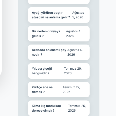
Ayağı yürüten baştır
Ağustos
atasözü ne anlama gelir ?
5, 2026
Biz neden dünyaya
Ağustos 4,
geldik ?
2026
Arabada en önemli şey
Ağustos 4,
nedir ?
2026
Yılbaşı çiçeği
Temmuz 29,
hangisidir ?
2026
Kürtçe ene ne
Temmuz 27,
demek ?
2026
Klima kış modu kaç
Temmuz 25,
derece olmalı ?
2026