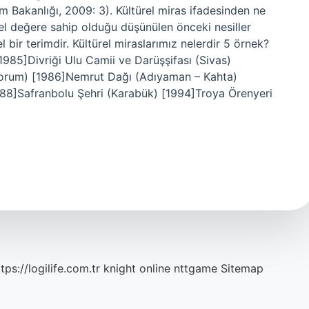
m Bakanlığı, 2009: 3). Kültürel miras ifadesinden ne
sel değere sahip olduğu düşünülen önceki nesiller
el bir terimdir. Kültürel miraslarımız nelerdir 5 örnek?
[1985]Divriği Ulu Camii ve Darüşşifası (Sivas)
Çorum) [1986]Nemrut Dağı (Adıyaman – Kahta)
988]Safranbolu Şehri (Karabük) [1994]Troya Örenyeri
tps://logilife.com.tr
knight online
nttgame
Sitemap