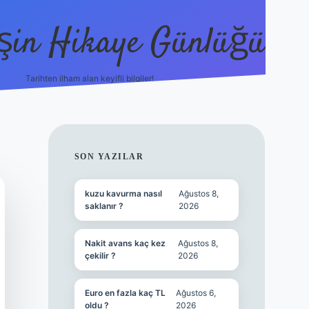
şin Hikaye Günlüğü
Tarihten ilham alan keyifli bilgiler!
https://elexbetgiris.org/
betbox giriş
be
SIDEBAR
SON YAZILAR
kuzu kavurma nasıl
Ağustos 8,
saklanır ?
2026
Nakit avans kaç kez
Ağustos 8,
çekilir ?
2026
Euro en fazla kaç TL
Ağustos 6,
oldu ?
2026