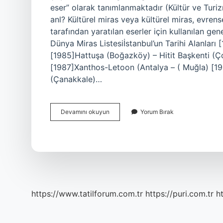
eser” olarak tanımlanmaktadır (Kültür ve Turiz
anl? Kültürel miras veya kültürel miras, evren
tarafından yaratılan eserler için kullanılan gen
Dünya Miras Listesiİstanbul’un Tarihi Alanları 
[1985]Hattuşa (Boğazköy) – Hitit Başkenti (
[1987]Xanthos-Letoon (Antalya – ( Muğla) [1
(Çanakkale)…
Kültürel
Devamını okuyun
Yorum Bırak
Mirastan
Ne
Anlıyoruz
https://www.tatilforum.com.tr
https://puri.com.tr
ht