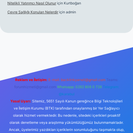
Nitelikli Yatırımcı Nasıl Olunur
için
Kurtboğan
Çevre Sağlığı Konuları Nelerdir
için
admin
ox giriş
betexper yeni giriş
Reklam ve İletişim:
E-mail:
backlinkpaneli@gmail.com
Teams:
forumhizmeti@gmail.com
Whatsapp: 0262 606 0 726
Telegram:
@karabul
Yasal Uyarı:
Sitemiz, 5651 Sayılı Kanun gereğince Bilgi Teknolojileri
ve İletişim Kurumu (BTK) tarafından onaylanmış bir Yer Sağlayıcı
olarak hizmet vermektedir. Bu nedenle, sitedeki içerikleri proaktif
olarak denetleme veya araştırma yükümlülüğümüz bulunmamaktadır.
Ancak, üyelerimiz yazdıkları içeriklerin sorumluluğunu taşımakta olup,