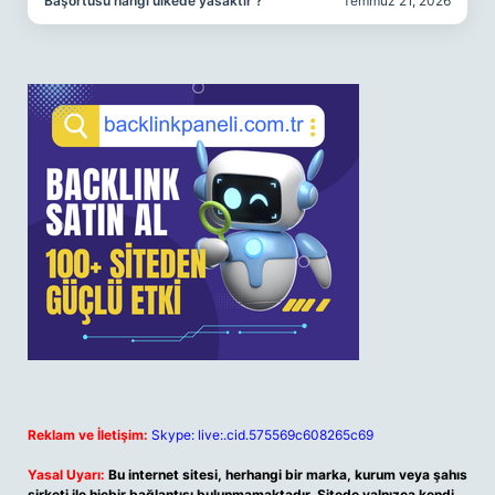
Başörtüsü hangi ülkede yasaktır ?
Temmuz 21, 2026
Reklam ve İletişim:
Skype: live:.cid.575569c608265c69
Yasal Uyarı:
Bu internet sitesi, herhangi bir marka, kurum veya şahıs
şirketi ile hiçbir bağlantısı bulunmamaktadır. Sitede yalnızca kendi