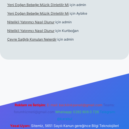
Yeni Doğan Bebeğe Müzik Dinletilir Mi
için
admin
Yeni Doğan Bebeğe Müzik Dinletilir Mi
için
Aybike
Nitelikli Yatırımcı Nasıl Olunur
için
admin
Nitelikli Yatırımcı Nasıl Olunur
için
Kurtboğan
Çevre Sağlığı Konuları Nelerdir
için
admin
ox giriş
betexper yeni giriş
Reklam ve İletişim:
E-mail:
backlinkpaneli@gmail.com
Teams:
forumhizmeti@gmail.com
Whatsapp: 0262 606 0 726
Telegram:
@karabul
Yasal Uyarı:
Sitemiz, 5651 Sayılı Kanun gereğince Bilgi Teknolojileri