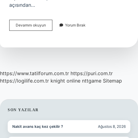
açısından…
Çam
Devamını okuyun
Yorum Bırak
Kozalağı
Kaynatılıp
Içilir
Mi
https://www.tatilforum.com.tr
https://puri.com.tr
https://logilife.com.tr
knight online
nttgame
Sitemap
SIDEBAR
SON YAZILAR
Nakit avans kaç kez çekilir ?
Ağustos 8, 2026