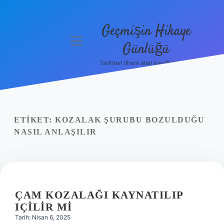
Geçmişin Hikaye
menüyü
Günlüğü
aç
Tarihten ilham alan keyifli bilgiler!
Anasayfa
Gizlilik
Politikası
ETIKET:
KOZALAK ŞURUBU BOZULDUĞU
Yasal Uyarı
NASIL ANLAŞILIR
Hakkımızda
ÇAM KOZALAĞI KAYNATILIP
IÇILIR MI
Tarih: Nisan 6, 2025