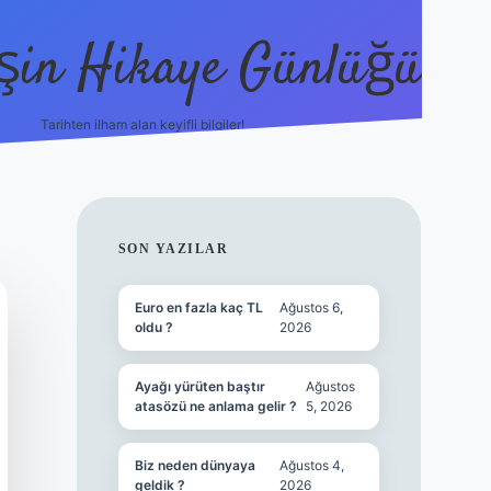
şin Hikaye Günlüğü
Tarihten ilham alan keyifli bilgiler!
https://elexbetgiris.org/
betbox giriş
b
SIDEBAR
SON YAZILAR
Euro en fazla kaç TL
Ağustos 6,
oldu ?
2026
Ayağı yürüten baştır
Ağustos
atasözü ne anlama gelir ?
5, 2026
Biz neden dünyaya
Ağustos 4,
geldik ?
2026