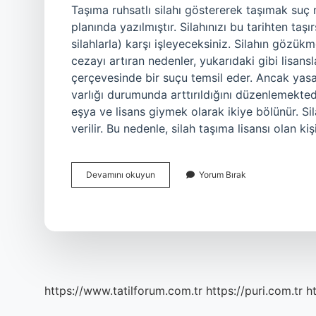
Taşıma ruhsatlı silahı göstererek taşımak suç 
planında yazılmıştır. Silahınızı bu tarihten taş
silahlarla) karşı işleyeceksiniz. Silahın gözü
cezayı artıran nedenler, yukarıdaki gibi lisan
çerçevesinde bir suçu temsil eder. Ancak yasa
varlığı durumunda arttırıldığını düzenlemektedir
eşya ve lisans giymek olarak ikiye bölünür. Sil
verilir. Bu nedenle, silah taşıma lisansı olan kiş
Taşıma
Devamını okuyun
Yorum Bırak
Ruhsatlı
Silahı
Göstermek
Suç
Mu
https://www.tatilforum.com.tr
https://puri.com.tr
ht