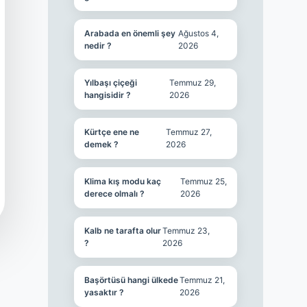
Arabada en önemli şey
Ağustos 4,
nedir ?
2026
Yılbaşı çiçeği
Temmuz 29,
hangisidir ?
2026
Kürtçe ene ne
Temmuz 27,
demek ?
2026
Klima kış modu kaç
Temmuz 25,
derece olmalı ?
2026
Kalb ne tarafta olur
Temmuz 23,
?
2026
Başörtüsü hangi ülkede
Temmuz 21,
yasaktır ?
2026