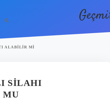
Geçmi
I ALABILIR MI
I SILAHI
 MU