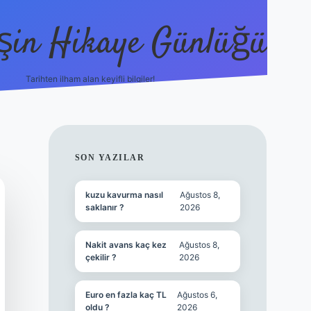
şin Hikaye Günlüğü
Tarihten ilham alan keyifli bilgiler!
https://elexbetgiris.org/
betbox giriş
b
SIDEBAR
SON YAZILAR
kuzu kavurma nasıl
Ağustos 8,
saklanır ?
2026
Nakit avans kaç kez
Ağustos 8,
çekilir ?
2026
Euro en fazla kaç TL
Ağustos 6,
oldu ?
2026