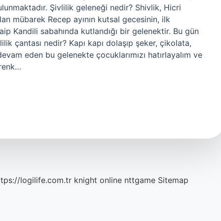
unmaktadır. Şivlilik geleneği nedir? Shivlik, Hicri
lan mübarek Recep ayının kutsal gecesinin, ilk
p Kandili sabahında kutlandığı bir gelenektir. Bu gün
lilik çantası nedir? Kapı kapı dolaşıp şeker, çikolata,
evam eden bu gelenekte çocuklarımızı hatırlayalım ve
 renk…
tps://logilife.com.tr
knight online
nttgame
Sitemap