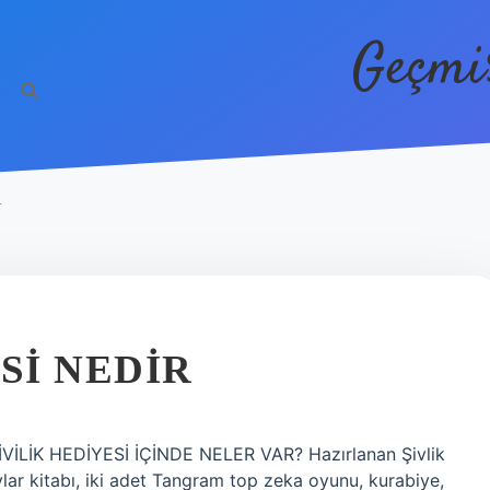
Geçmi
N
SI NEDIR
İVİLİK HEDİYESİ İÇİNDE NELER VAR? Hazırlanan Şivlik
ylar kitabı, iki adet Tangram top zeka oyunu, kurabiye,