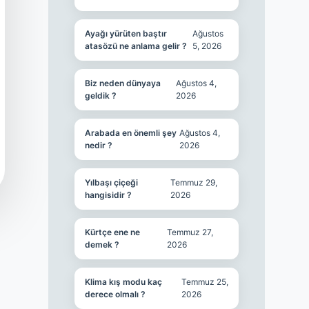
Ayağı yürüten baştır
Ağustos
atasözü ne anlama gelir ?
5, 2026
Biz neden dünyaya
Ağustos 4,
geldik ?
2026
Arabada en önemli şey
Ağustos 4,
nedir ?
2026
Yılbaşı çiçeği
Temmuz 29,
hangisidir ?
2026
Kürtçe ene ne
Temmuz 27,
demek ?
2026
Klima kış modu kaç
Temmuz 25,
derece olmalı ?
2026