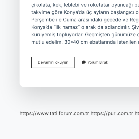
çikolata, kek, leblebi ve roketatar oyuncağı bul
takvime göre Konya’da üç ayların başlangıcı o
Perşembe ile Cuma arasındaki gecede ve Regai
Konya’da “ilk namaz” olarak da adlandırılır. Şiv
kuruyemiş topluyorlar. Geçmişten günümüze d
mutlu edelim. 30*40 cm ebatlarında istenilen
Şivlilik
Devamını okuyun
Yorum Bırak
Hediyesi
Nedir
https://www.tatilforum.com.tr
https://puri.com.tr
ht