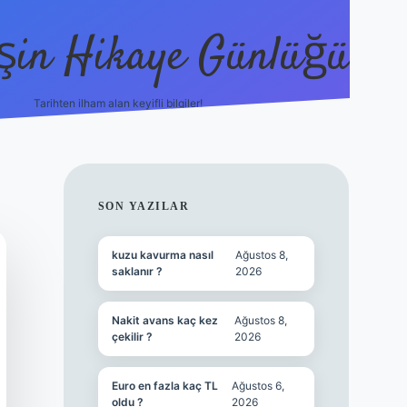
şin Hikaye Günlüğü
Tarihten ilham alan keyifli bilgiler!
https://elexbetgiris.org/
betbox giriş
be
SIDEBAR
SON YAZILAR
kuzu kavurma nasıl
Ağustos 8,
saklanır ?
2026
Nakit avans kaç kez
Ağustos 8,
çekilir ?
2026
Euro en fazla kaç TL
Ağustos 6,
oldu ?
2026