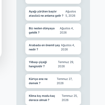
Ayağı yürüten baştır
Ağustos
atasözü ne anlama gelir ?
5, 2026
Biz neden dünyaya
Ağustos 4,
geldik ?
2026
Arabada en önemli şey
Ağustos 4,
nedir ?
2026
Yılbaşı çiçeği
Temmuz 29,
hangisidir ?
2026
Kürtçe ene ne
Temmuz 27,
demek ?
2026
Klima kış modu kaç
Temmuz 25,
derece olmalı ?
2026