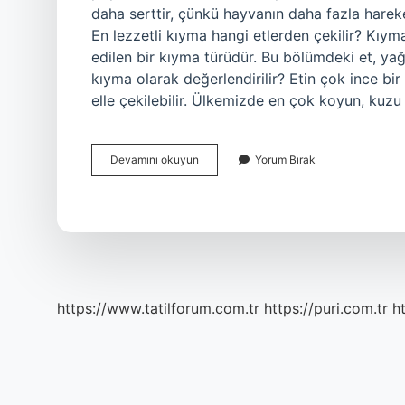
daha serttir, çünkü hayvanın daha fazla hareket
En lezzetli kıyma hangi etlerden çekilir? Kıy
edilen bir kıyma türüdür. Bu bölümdeki et, yağl
kıyma olarak değerlendirilir? Etin çok ince bi
elle çekilebilir. Ülkemizde en çok koyun, kuz
Hangi
Devamını okuyun
Yorum Bırak
Etten
Kıyma
Olur
https://www.tatilforum.com.tr
https://puri.com.tr
ht