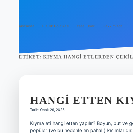
Anasayfa
Gizlilik Politikası
Yasal Uyarı
Hakkımızda
ETIKET:
KIYMA HANGI ETLERDEN ÇEKIL
HANGI ETTEN K
Tarih: Ocak 26, 2025
Kıyma eti hangi etten yapılır? Boyun, but ve g
popüler (ve bu nedenle en pahalı) kısımlarıdı