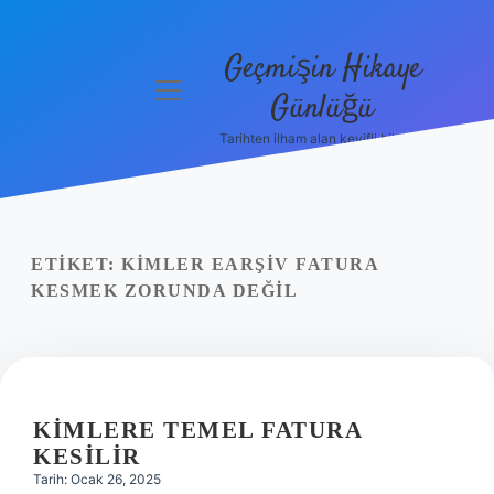
Geçmişin Hikaye
menüyü
Günlüğü
aç
Tarihten ilham alan keyifli bilgiler!
Anasayfa
Gizlilik
Politikası
ETIKET:
KIMLER EARŞIV FATURA
Yasal Uyarı
KESMEK ZORUNDA DEĞIL
Hakkımızda
KIMLERE TEMEL FATURA
KESILIR
Tarih: Ocak 26, 2025