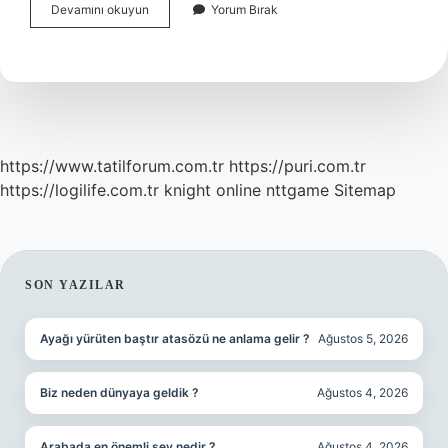
Kimlere
Devamını okuyun
Yorum Bırak
Temel
Fatura
Kesilir
https://www.tatilforum.com.tr
https://puri.com.tr
https://logilife.com.tr
knight online
nttgame
Sitemap
SIDEBAR
SON YAZILAR
Ayağı yürüten baştır atasözü ne anlama gelir ?
Ağustos 5, 2026
Biz neden dünyaya geldik ?
Ağustos 4, 2026
Arabada en önemli şey nedir ?
Ağustos 4, 2026