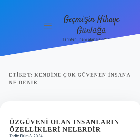
Geçmişin Hikaye
menüyü
Günlüğü
aç
Tarihten ilham alan keyifli bilgiler!
Anasayfa
Gizlilik
Politikası
ETIKET:
KENDINE ÇOK GÜVENEN INSANA
Yasal Uyarı
NE DENIR
Hakkımızda
ÖZGÜVENI OLAN INSANLARIN
ÖZELLIKLERI NELERDIR
Tarih: Ekim 8, 2024