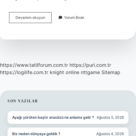
Özgüveni
Devamını okuyun
Yorum Bırak
Olan
Insanların
Özellikleri
Nelerdir
https://www.tatilforum.com.tr
https://puri.com.tr
https://logilife.com.tr
knight online
nttgame
Sitemap
SIDEBAR
SON YAZILAR
Ayağı yürüten baştır atasözü ne anlama gelir ?
Ağustos 5, 2026
Biz neden dünyaya geldik ?
Ağustos 4, 2026