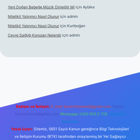
Yeni Doğan Bebeğe Müzik Dinletilir Mi
için
Aybike
Nitelikli Yatırımcı Nasıl Olunur
için
admin
Nitelikli Yatırımcı Nasıl Olunur
için
Kurtboğan
Çevre Sağlığı Konuları Nelerdir
için
admin
box giriş
betexper yeni giriş
Reklam ve İletişim:
E-mail:
backlinkpaneli@gmail.com
Teams:
forumhizmeti@gmail.com
Whatsapp: 0262 606 0 726
Telegram:
@karabul
Yasal Uyarı:
Sitemiz, 5651 Sayılı Kanun gereğince Bilgi Teknolojileri
ve İletişim Kurumu (BTK) tarafından onaylanmış bir Yer Sağlayıcı