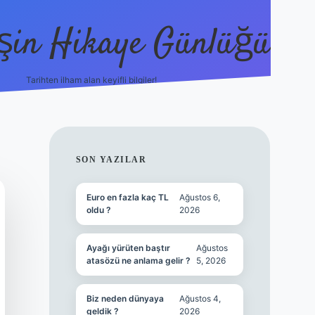
şin Hikaye Günlüğü
Tarihten ilham alan keyifli bilgiler!
https://elexbetgiris.org/
betbox giriş
be
SIDEBAR
SON YAZILAR
Euro en fazla kaç TL
Ağustos 6,
oldu ?
2026
Ayağı yürüten baştır
Ağustos
atasözü ne anlama gelir ?
5, 2026
Biz neden dünyaya
Ağustos 4,
geldik ?
2026