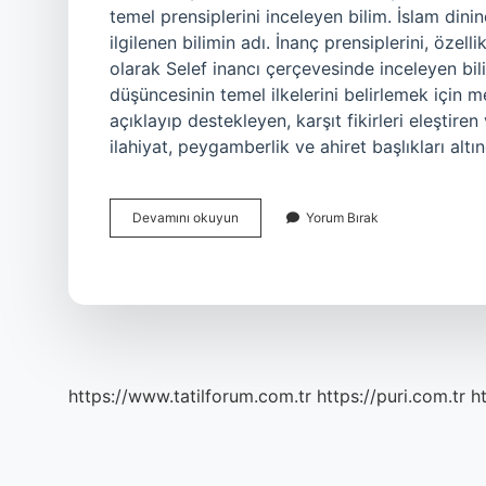
temel prensiplerini inceleyen bilim. İslam din
ilgilenen bilimin adı. İnanç prensiplerini, özelli
olarak Selef inancı çerçevesinde inceleyen bil
düşüncesinin temel ilkelerini belirlemek için m
açıklayıp destekleyen, karşıt fikirleri eleştiren
ilahiyat, peygamberlik ve ahiret başlıkları a
Kelam
Devamını okuyun
Yorum Bırak
Ilmi
Neye
Denir
https://www.tatilforum.com.tr
https://puri.com.tr
ht