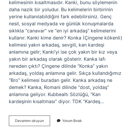
kelimesinin kısaltmasıdır. Kanki, bunu söylemenin
daha nazik bir yoludur. Bu kelimelerin birbirinin
yerine kullanılabildiğini fark edebilirsiniz. Genç
nesil, sosyal medyada ve günlük konuşmalarda
sıklıkla “canavar” ve “en iyi arkadaş” kelimelerini
kullanır. Kanki kime denir? Konka (Çingene kökenli)
kelimesi yakın arkadaş, sevgili, kan kardeşi
anlamına gelir; Kanki’yi ise çok yakın bir kız veya
yakın bir arkadaş olarak gösterir. Kanka lafı
nereden çıktı? Çingene dilinde “Konka” yakın
arkadaş, yoldaş anlamına gelir. Sıkça kullandığımız
“Bro” kelimesi buradan gelir. Kanka arkadaş ne
demek? Kanka, Romani dilinde “dost, yoldaş”
anlamına geliyor. Kubbealtı Sözlüğü, “Kan
kardeşinin kısaltması” diyor. TDK “Kardeş…
Kanka
Devamını okuyun
Yorum Bırak
Diye
Kime