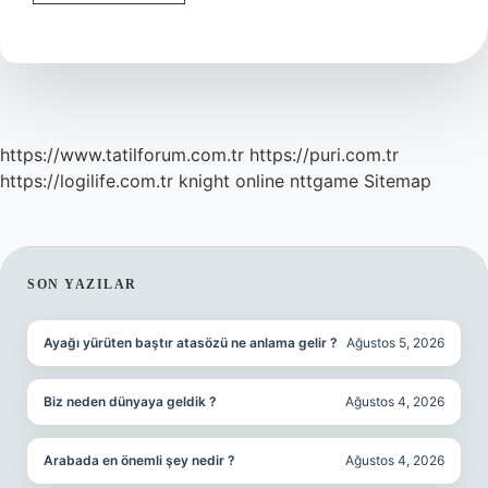
Doğumun
Başladığını
Nasıl
Anlarız
https://www.tatilforum.com.tr
https://puri.com.tr
https://logilife.com.tr
knight online
nttgame
Sitemap
SIDEBAR
SON YAZILAR
Ayağı yürüten baştır atasözü ne anlama gelir ?
Ağustos 5, 2026
Biz neden dünyaya geldik ?
Ağustos 4, 2026
Arabada en önemli şey nedir ?
Ağustos 4, 2026