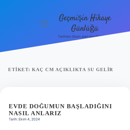
Geçmişin Hikaye
menüyü
Günlüğü
aç
Tarihten ilham alan keyifli bilgiler!
Anasayfa
Gizlilik
Politikası
ETIKET:
KAÇ CM AÇIKLIKTA SU GELIR
Yasal Uyarı
Hakkımızda
EVDE DOĞUMUN BAŞLADIĞINI
NASIL ANLARIZ
Tarih: Ekim 4, 2024