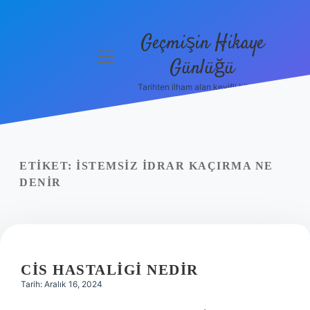
Geçmişin Hikaye
menüyü
Günlüğü
aç
Tarihten ilham alan keyifli bilgiler!
Anasayfa
Gizlilik
Politikası
ETIKET:
İSTEMSIZ IDRAR KAÇIRMA NE
Yasal Uyarı
DENIR
Hakkımızda
CIS HASTALIGI NEDIR
Tarih: Aralık 16, 2024