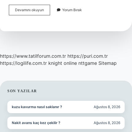
Patlak
Devamını okuyun
Yorum Bırak
Olmayan
Lastik
Neden
Iner
https://www.tatilforum.com.tr
https://puri.com.tr
https://logilife.com.tr
knight online
nttgame
Sitemap
SIDEBAR
SON YAZILAR
kuzu kavurma nasıl saklanır ?
Ağustos 8, 2026
Nakit avans kaç kez çekilir ?
Ağustos 8, 2026