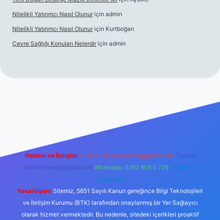
Nitelikli Yatırımcı Nasıl Olunur
için
admin
Nitelikli Yatırımcı Nasıl Olunur
için
Kurtboğan
Çevre Sağlığı Konuları Nelerdir
için
admin
ox giriş
betexper yeni giriş
Reklam ve İletişim:
E-mail:
backlinkpaneli@gmail.com
Teams:
forumhizmeti@gmail.com
Whatsapp: 0262 606 0 726
Telegram:
@karabul
Yasal Uyarı:
Sitemiz, 5651 Sayılı Kanun gereğince Bilgi Teknolojileri
ve İletişim Kurumu (BTK) tarafından onaylanmış bir Yer Sağlayıcı
olarak hizmet vermektedir. Bu nedenle, sitedeki içerikleri proaktif