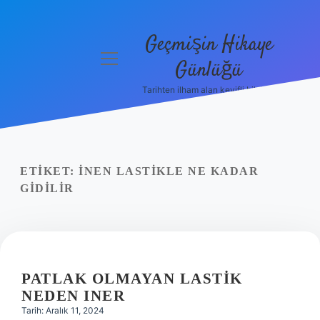
Geçmişin Hikaye
menüyü
Günlüğü
aç
Tarihten ilham alan keyifli bilgiler!
Anasayfa
Gizlilik
Politikası
ETIKET:
İNEN LASTIKLE NE KADAR
Yasal Uyarı
GIDILIR
Hakkımızda
PATLAK OLMAYAN LASTIK
NEDEN INER
Tarih: Aralık 11, 2024