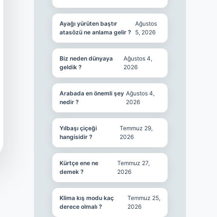
Ayağı yürüten baştır
Ağustos
atasözü ne anlama gelir ?
5, 2026
Biz neden dünyaya
Ağustos 4,
geldik ?
2026
Arabada en önemli şey
Ağustos 4,
nedir ?
2026
Yılbaşı çiçeği
Temmuz 29,
hangisidir ?
2026
Kürtçe ene ne
Temmuz 27,
demek ?
2026
Klima kış modu kaç
Temmuz 25,
derece olmalı ?
2026