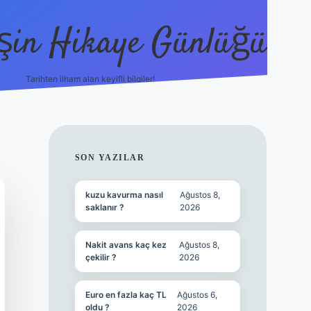
şin Hikaye Günlüğü
Tarihten ilham alan keyifli bilgiler!
https://elexbetgiris.org/
betbox giriş
be
SIDEBAR
SON YAZILAR
kuzu kavurma nasıl
Ağustos 8,
saklanır ?
2026
Nakit avans kaç kez
Ağustos 8,
çekilir ?
2026
Euro en fazla kaç TL
Ağustos 6,
oldu ?
2026