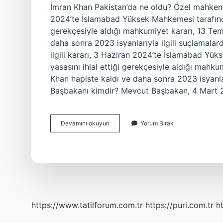
İmran Khan Pakistan’da ne oldu? Özel mahkemen
2024’te İslamabad Yüksek Mahkemesi tarafından 
gerekçesiyle aldığı mahkumiyet kararı, 13 Te
daha sonra 2023 isyanlarıyla ilgili suçlamala
ilgili kararı, 3 Haziran 2024’te İslamabad Yük
yasasını ihlal ettiği gerekçesiyle aldığı mah
Khan hapiste kaldı ve daha sonra 2023 isyanlar
Başbakanı kimdir? Mevcut Başbakan, 4 Mart 2
Pakistan
Devamını okuyun
Yorum Bırak
Başbakanı
Neden
Istifa
Etti
https://www.tatilforum.com.tr
https://puri.com.tr
ht