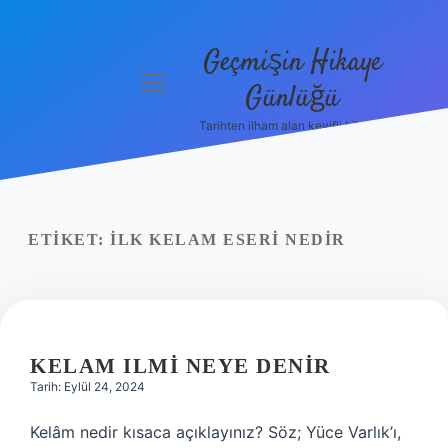
Geçmişin Hikaye
menüyü
Günlüğü
aç
Tarihten ilham alan keyifli bilgiler!
Anasayfa
Gizlilik
Politikası
ETIKET:
İLK KELAM ESERI NEDIR
Yasal Uyarı
Hakkımızda
KELAM ILMI NEYE DENIR
Tarih: Eylül 24, 2024
Kelâm nedir kısaca açıklayınız? Söz; Yüce Varlık’ı,