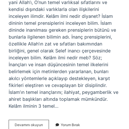
yani Allah’ı, O’nun temel varlıksal sıfatlarını ve
kendisi dışındaki varlıklarla olan ilişkilerini
inceleyen ilimdir. Kelâm ilmi nedir diyanet? İslam
dininin temel prensiplerini inceleyen bilim. İslam
dininde inanılması gereken prensiplerin bütünü ve
bunlarla ilgilenen bilimin adı. İnanç prensiplerini,
özellikle Allah’ın zat ve sıfatları bakımından
birliğini, genel olarak Selef inancı çerçevesinde
inceleyen bilim. Kelâm ilmi nedir meb? Söz;
İnançları ve insan düşüncesinin temel ilkelerini
belirlemek için metinlerden yararlanan, bunları
akılcı yöntemlerle açıklayıp destekleyen, karşıt
fikirleri eleştiren ve cevaplayan bir disiplindir.
İslam’ın temel inançlarını; ilahiyat, peygamberlik ve
ahiret başlıkları altında toplamak mümkündür.
Kelâm ilminin 3 temel…
Kelam
Devamını okuyun
Yorum Bırak