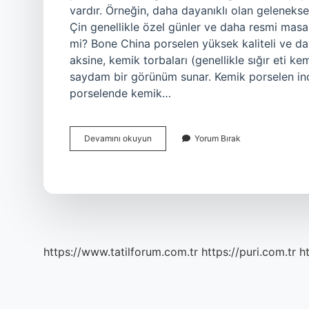
vardır. Örneğin, daha dayanıklı olan geleneks
Çin genellikle özel günler ve daha resmi masa d
mi? Bone China porselen yüksek kaliteli ve daya
aksine, kemik torbaları (genellikle sığır eti ke
saydam bir görünüm sunar. Kemik porselen ince 
porselende kemik…
Porselen
Devamını okuyun
Yorum Bırak
Tabakta
Bone
Ne
Demek
https://www.tatilforum.com.tr
https://puri.com.tr
ht