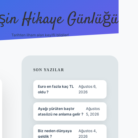
şin Hikaye Günlüğü
Tarihten ilham alan keyifli bilgiler!
https://elexbetgiris.org/
betbox giriş
be
SIDEBAR
SON YAZILAR
Euro en fazla kaç TL
Ağustos 6,
oldu ?
2026
Ayağı yürüten baştır
Ağustos
atasözü ne anlama gelir ?
5, 2026
Biz neden dünyaya
Ağustos 4,
geldik ?
2026