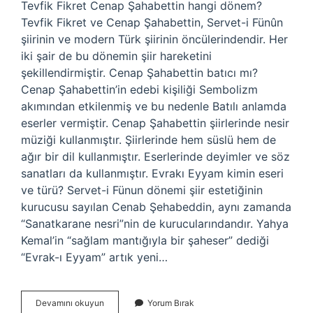
Tevfik Fikret Cenap Şahabettin hangi dönem?
Tevfik Fikret ve Cenap Şahabettin, Servet-i Fünûn
şiirinin ve modern Türk şiirinin öncülerindendir. Her
iki şair de bu dönemin şiir hareketini
şekillendirmiştir. Cenap Şahabettin batıcı mı?
Cenap Şahabettin’in edebi kişiliği Sembolizm
akımından etkilenmiş ve bu nedenle Batılı anlamda
eserler vermiştir. Cenap Şahabettin şiirlerinde nesir
müziği kullanmıştır. Şiirlerinde hem süslü hem de
ağır bir dil kullanmıştır. Eserlerinde deyimler ve söz
sanatları da kullanmıştır. Evrakı Eyyam kimin eseri
ve türü? Servet-i Fünun dönemi şiir estetiğinin
kurucusu sayılan Cenab Şehabeddin, aynı zamanda
“Sanatkarane nesri”nin de kurucularındandır. Yahya
Kemal’in “sağlam mantığıyla bir şaheser” dediği
“Evrak-ı Eyyam” artık yeni…
Cenap
Devamını okuyun
Yorum Bırak