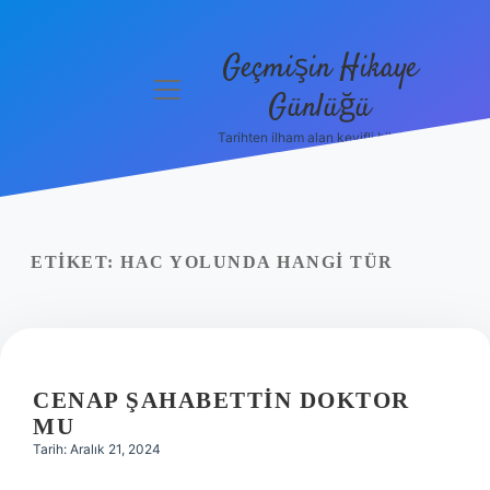
Geçmişin Hikaye
menüyü
Günlüğü
aç
Tarihten ilham alan keyifli bilgiler!
Anasayfa
Gizlilik
Politikası
ETIKET:
HAC YOLUNDA HANGI TÜR
Yasal Uyarı
Hakkımızda
CENAP ŞAHABETTIN DOKTOR
MU
Tarih: Aralık 21, 2024