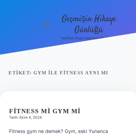
Geçmişin Hikaye
menüyü
Günlüğü
aç
Tarihten ilham alan keyifli bilgiler!
Anasayfa
Gizlilik
Politikası
ETIKET:
GYM ILE FITNESS AYNI MI
Yasal Uyarı
Hakkımızda
FITNESS MI GYM MI
Tarih: Ekim 4, 2024
Fitness gym ne demek? Gym, eski Yunanca