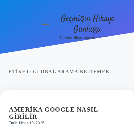
Geçmişin Hikaye
menüyü
Günlüğü
aç
Tarihten ilham alan keyifli bilgiler!
Anasayfa
Gizlilik
Politikası
ETIKET:
GLOBAL ARAMA NE DEMEK
Yasal Uyarı
Hakkımızda
AMERIKA GOOGLE NASIL
GIRILIR
Tarih: Nisan 10, 2025