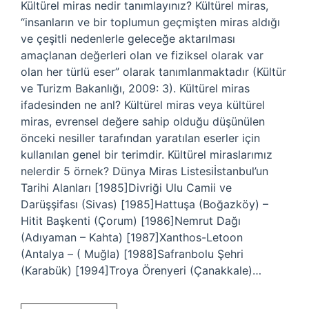
Kültürel miras nedir tanımlayınız? Kültürel miras,
“insanların ve bir toplumun geçmişten miras aldığı
ve çeşitli nedenlerle geleceğe aktarılması
amaçlanan değerleri olan ve fiziksel olarak var
olan her türlü eser” olarak tanımlanmaktadır (Kültür
ve Turizm Bakanlığı, 2009: 3). Kültürel miras
ifadesinden ne anl? Kültürel miras veya kültürel
miras, evrensel değere sahip olduğu düşünülen
önceki nesiller tarafından yaratılan eserler için
kullanılan genel bir terimdir. Kültürel miraslarımız
nelerdir 5 örnek? Dünya Miras Listesiİstanbul’un
Tarihi Alanları [1985]Divriği Ulu Camii ve
Darüşşifası (Sivas) [1985]Hattuşa (Boğazköy) –
Hitit Başkenti (Çorum) [1986]Nemrut Dağı
(Adıyaman – Kahta) [1987]Xanthos-Letoon
(Antalya – ( Muğla) [1988]Safranbolu Şehri
(Karabük) [1994]Troya Örenyeri (Çanakkale)…