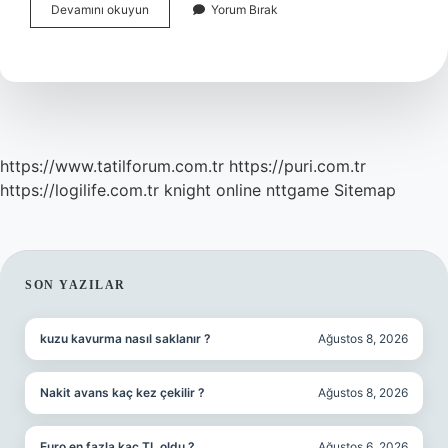
Kültürel
Devamını okuyun
Yorum Bırak
Mirastan
Ne
Anlıyoruz
https://www.tatilforum.com.tr
https://puri.com.tr
https://logilife.com.tr
knight online
nttgame
Sitemap
SIDEBAR
SON YAZILAR
kuzu kavurma nasıl saklanır ?
Ağustos 8, 2026
Nakit avans kaç kez çekilir ?
Ağustos 8, 2026
Euro en fazla kaç TL oldu ?
Ağustos 6, 2026