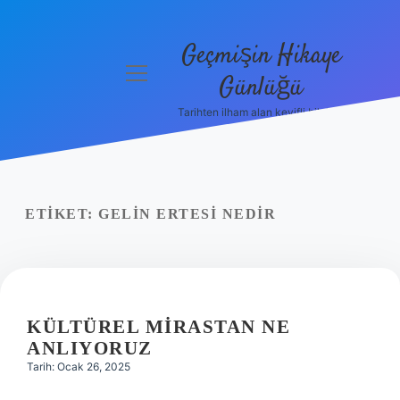
Geçmişin Hikaye
menüyü
Günlüğü
aç
Tarihten ilham alan keyifli bilgiler!
Anasayfa
Gizlilik
Politikası
ETIKET:
GELIN ERTESI NEDIR
Yasal Uyarı
Hakkımızda
KÜLTÜREL MIRASTAN NE
ANLIYORUZ
Tarih: Ocak 26, 2025