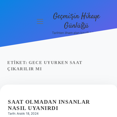
Geçmişin Hikaye
menüyü
Günlüğü
aç
Tarihten ilham alan keyifli bilgiler!
Anasayfa
Gizlilik
Politikası
ETIKET:
GECE UYURKEN SAAT
Yasal Uyarı
ÇIKARILIR MI
Hakkımızda
SAAT OLMADAN INSANLAR
NASIL UYANIRDI
Tarih: Aralık 18, 2024