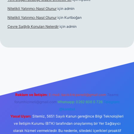
Nitelikli Yatırımcı Nasıl Olunur
için
admin
Nitelikli Yatırımcı Nasıl Olunur
için
Kurtboğan
Çevre Sağlığı Konuları Nelerdir
için
admin
ox giriş
betexper yeni giriş
Reklam ve İletişim:
E-mail:
backlinkpaneli@gmail.com
Teams:
forumhizmeti@gmail.com
Whatsapp: 0262 606 0 726
Telegram:
@karabul
Yasal Uyarı:
Sitemiz, 5651 Sayılı Kanun gereğince Bilgi Teknolojileri
ve İletişim Kurumu (BTK) tarafından onaylanmış bir Yer Sağlayıcı
olarak hizmet vermektedir. Bu nedenle, sitedeki içerikleri proaktif