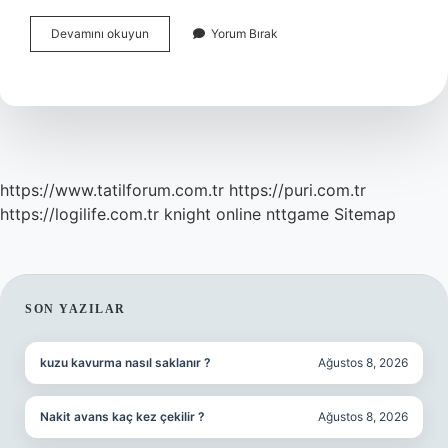
Saat
Devamını okuyun
Yorum Bırak
Olmadan
Insanlar
Nasıl
Uyanırdı
https://www.tatilforum.com.tr
https://puri.com.tr
https://logilife.com.tr
knight online
nttgame
Sitemap
SIDEBAR
SON YAZILAR
kuzu kavurma nasıl saklanır ?
Ağustos 8, 2026
Nakit avans kaç kez çekilir ?
Ağustos 8, 2026