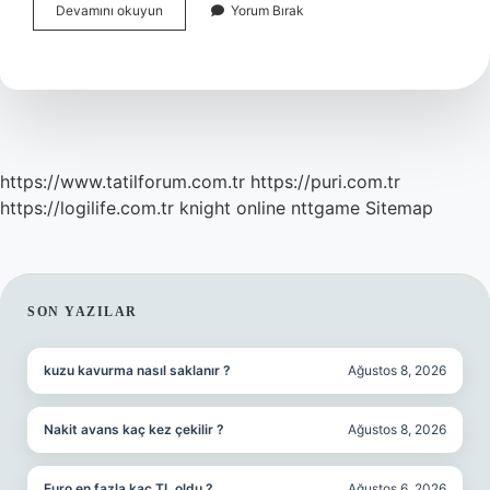
Bebek
Devamını okuyun
Yorum Bırak
Maması
Çeşitleri
Nelerdir
https://www.tatilforum.com.tr
https://puri.com.tr
https://logilife.com.tr
knight online
nttgame
Sitemap
SIDEBAR
SON YAZILAR
kuzu kavurma nasıl saklanır ?
Ağustos 8, 2026
Nakit avans kaç kez çekilir ?
Ağustos 8, 2026
Euro en fazla kaç TL oldu ?
Ağustos 6, 2026