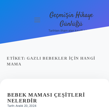
Geçmişin Hikaye
menüyü
Günlüğü
aç
Tarihten ilham alan keyifli bilgiler!
Anasayfa
Gizlilik
Politikası
ETIKET:
GAZLI BEBEKLER IÇIN HANGI
Yasal Uyarı
MAMA
Hakkımızda
BEBEK MAMASI ÇEŞITLERI
NELERDIR
Tarih: Aralık 20, 2024