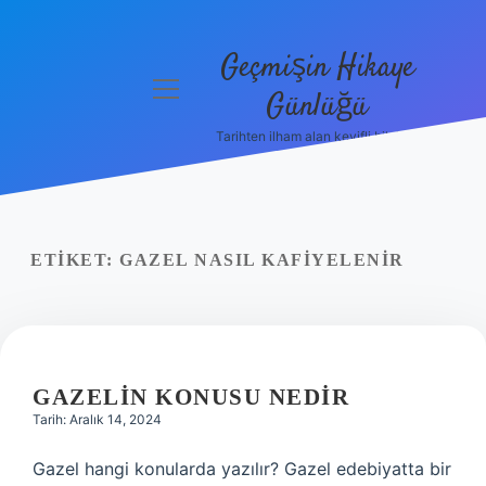
Geçmişin Hikaye
menüyü
Günlüğü
aç
Tarihten ilham alan keyifli bilgiler!
Anasayfa
Gizlilik
Politikası
ETIKET:
GAZEL NASIL KAFIYELENIR
Yasal Uyarı
Hakkımızda
GAZELIN KONUSU NEDIR
Tarih: Aralık 14, 2024
Gazel hangi konularda yazılır? Gazel edebiyatta bir