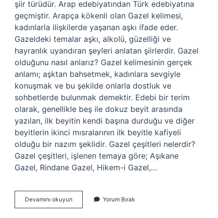
şiir türüdür. Arap edebiyatından Türk edebiyatına
geçmiştir. Arapça kökenli olan Gazel kelimesi,
kadınlarla ilişkilerde yaşanan aşkı ifade eder.
Gazeldeki temalar aşkı, alkolü, güzelliği ve
hayranlık uyandıran şeyleri anlatan şiirlerdir. Gazel
olduğunu nasıl anlarız? Gazel kelimesinin gerçek
anlamı; aşktan bahsetmek, kadınlara sevgiyle
konuşmak ve bu şekilde onlarla dostluk ve
sohbetlerde bulunmak demektir. Edebi bir terim
olarak, genellikle beş ile dokuz beyit arasında
yazılan, ilk beyitin kendi başına durduğu ve diğer
beyitlerin ikinci mısralarının ilk beyitle kafiyeli
olduğu bir nazım şeklidir. Gazel çeşitleri nelerdir?
Gazel çeşitleri, işlenen temaya göre; Aşıkane
Gazel, Rindane Gazel, Hikem-i Gazel,…
Gazelin
Devamını okuyun
Yorum Bırak
Konusu
Nedir