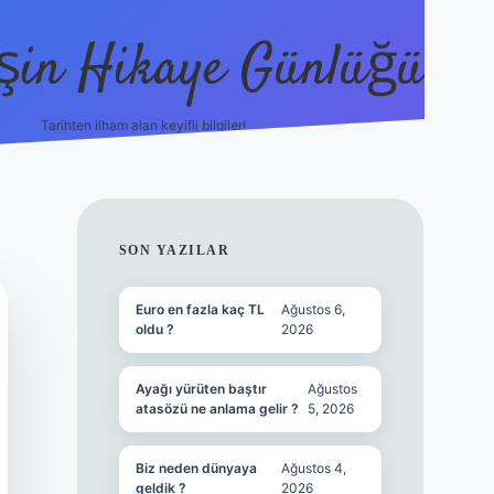
şin Hikaye Günlüğü
Tarihten ilham alan keyifli bilgiler!
https://elexbetgiris.org/
betbox giriş
be
SIDEBAR
SON YAZILAR
Euro en fazla kaç TL
Ağustos 6,
oldu ?
2026
Ayağı yürüten baştır
Ağustos
atasözü ne anlama gelir ?
5, 2026
Biz neden dünyaya
Ağustos 4,
geldik ?
2026