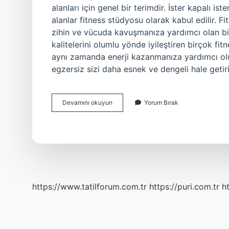
alanları için genel bir terimdir. İster kapalı i
alanlar fitness stüdyosu olarak kabul edilir. Fi
zihin ve vücuda kavuşmanıza yardımcı olan bir
kalitelerini olumlu yönde iyileştiren birçok fit
aynı zamanda enerji kazanmanıza yardımcı olur
egzersiz sizi daha esnek ve dengeli hale getir
Fitness
Devamını okuyun
Yorum Bırak
Mi
Gym
Mi
https://www.tatilforum.com.tr
https://puri.com.tr
ht