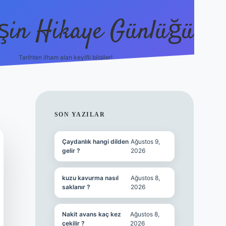
şin Hikaye Günlüğü
Tarihten ilham alan keyifli bilgiler!
https://elexbetgiris.org/
betbox giriş
b
SIDEBAR
SON YAZILAR
Çaydanlık hangi dilden
Ağustos 9,
gelir ?
2026
kuzu kavurma nasıl
Ağustos 8,
saklanır ?
2026
Nakit avans kaç kez
Ağustos 8,
çekilir ?
2026