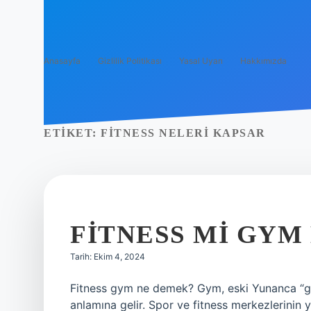
Anasayfa
Gizlilik Politikası
Yasal Uyarı
Hakkımızda
ETIKET:
FITNESS NELERI KAPSAR
FITNESS MI GYM
Tarih: Ekim 4, 2024
Fitness gym ne demek? Gym, eski Yunanca “gy
anlamına gelir. Spor ve fitness merkezlerinin 