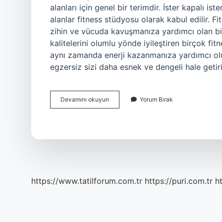
alanları için genel bir terimdir. İster kapalı i
alanlar fitness stüdyosu olarak kabul edilir. Fi
zihin ve vücuda kavuşmanıza yardımcı olan bir
kalitelerini olumlu yönde iyileştiren birçok fit
aynı zamanda enerji kazanmanıza yardımcı olur
egzersiz sizi daha esnek ve dengeli hale getir
Fitness
Devamını okuyun
Yorum Bırak
Mi
Gym
Mi
https://www.tatilforum.com.tr
https://puri.com.tr
ht