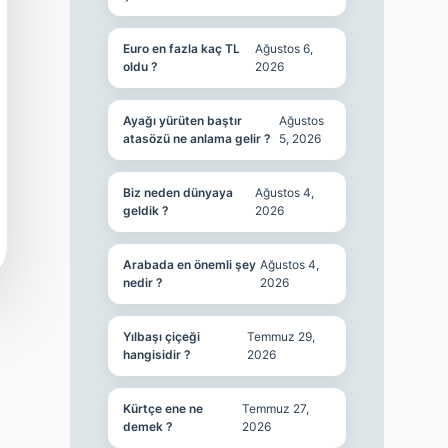
Euro en fazla kaç TL
Ağustos 6,
oldu ?
2026
Ayağı yürüten baştır
Ağustos
atasözü ne anlama gelir ?
5, 2026
Biz neden dünyaya
Ağustos 4,
geldik ?
2026
Arabada en önemli şey
Ağustos 4,
nedir ?
2026
Yılbaşı çiçeği
Temmuz 29,
hangisidir ?
2026
Kürtçe ene ne
Temmuz 27,
demek ?
2026