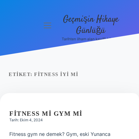
Geçmişin Hikaye
menüyü
Günlüğü
aç
Tarihten ilham alan keyifli bilgiler!
Anasayfa
Gizlilik
Politikası
ETIKET:
FITNESS IYI MI
Yasal Uyarı
Hakkımızda
FITNESS MI GYM MI
Tarih: Ekim 4, 2024
Fitness gym ne demek? Gym, eski Yunanca