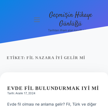
Geçmişin Hikaye
menüyü
Günlüğü
aç
Tarihten ilham alan keyifli bilgiler!
Anasayfa
Gizlilik
Politikası
ETIKET:
FIL NAZARA IYI GELIR MI
Yasal Uyarı
Hakkımızda
EVDE FIL BULUNDURMAK IYI MI
Tarih: Aralık 17, 2024
Evde fil olması ne anlama gelir? Fil, Türk ve diğer