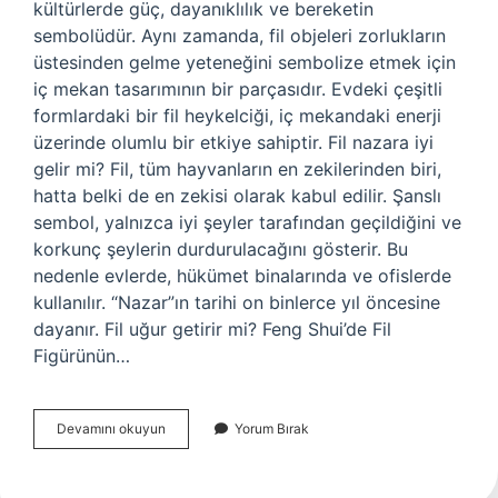
kültürlerde güç, dayanıklılık ve bereketin
sembolüdür. Aynı zamanda, fil objeleri zorlukların
üstesinden gelme yeteneğini sembolize etmek için
iç mekan tasarımının bir parçasıdır. Evdeki çeşitli
formlardaki bir fil heykelciği, iç mekandaki enerji
üzerinde olumlu bir etkiye sahiptir. Fil nazara iyi
gelir mi? Fil, tüm hayvanların en zekilerinden biri,
hatta belki de en zekisi olarak kabul edilir. Şanslı
sembol, yalnızca iyi şeyler tarafından geçildiğini ve
korkunç şeylerin durdurulacağını gösterir. Bu
nedenle evlerde, hükümet binalarında ve ofislerde
kullanılır. “Nazar”ın tarihi on binlerce yıl öncesine
dayanır. Fil uğur getirir mi? Feng Shui’de Fil
Figürünün…
Evde
Devamını okuyun
Yorum Bırak
Fil
Bulundurmak
Iyi