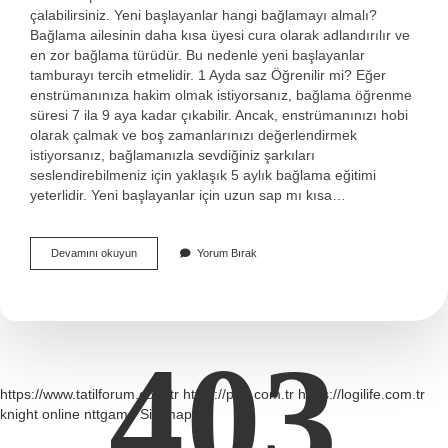
çalabilirsiniz. Yeni başlayanlar hangi bağlamayı almalı?
Bağlama ailesinin daha kısa üyesi cura olarak adlandırılır ve
en zor bağlama türüdür. Bu nedenle yeni başlayanlar
tamburayı tercih etmelidir. 1 Ayda saz Öğrenilir mi? Eğer
enstrümanınıza hakim olmak istiyorsanız, bağlama öğrenme
süresi 7 ila 9 aya kadar çıkabilir. Ancak, enstrümanınızı hobi
olarak çalmak ve boş zamanlarınızı değerlendirmek
istiyorsanız, bağlamanızla sevdiğiniz şarkıları
seslendirebilmeniz için yaklaşık 5 aylık bağlama eğitimi
yeterlidir. Yeni başlayanlar için uzun sap mı kısa…
Yeni
Devamını okuyun
Yorum Bırak
Başlayanlar
Için
Hangi
Saz
403
https://www.tatilforum.com.tr
https://puri.com.tr
https://logilife.com.tr
knight online
nttgame
Sitemap