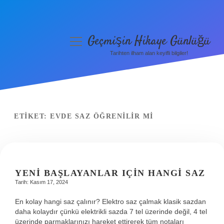
Geçmişin Hikaye Günlüğü
menüyü
aç
Tarihten ilham alan keyifli bilgiler!
Anasayfa
Gizlilik Politikası
Yasal Uyarı
ETIKET:
EVDE SAZ ÖĞRENILIR MI
Hakkımızda
YENI BAŞLAYANLAR IÇIN HANGI SAZ
Tarih: Kasım 17, 2024
En kolay hangi saz çalınır? Elektro saz çalmak klasik sazdan
daha kolaydır çünkü elektrikli sazda 7 tel üzerinde değil, 4 tel
üzerinde parmaklarınızı hareket ettirerek tüm notaları