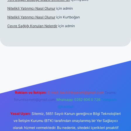
Nitelikli Yatırımcı Nasıl Olunur
için
admin
Nitelikli Yatırımcı Nasıl Olunur
için
Kurtboğan
Çevre Sağlığı Konuları Nelerdir
için
admin
ox giriş
betexper yeni giriş
Reklam ve İletişim:
E-mail:
backlinkpaneli@gmail.com
Teams:
forumhizmeti@gmail.com
Whatsapp: 0262 606 0 726
Telegram:
@karabul
Yasal Uyarı:
Sitemiz, 5651 Sayılı Kanun gereğince Bilgi Teknolojileri
ve İletişim Kurumu (BTK) tarafından onaylanmış bir Yer Sağlayıcı
olarak hizmet vermektedir. Bu nedenle, sitedeki içerikleri proaktif