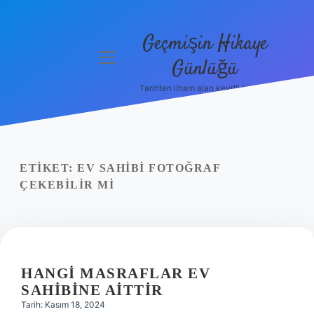
Geçmişin Hikaye
menüyü
Günlüğü
aç
Tarihten ilham alan keyifli bilgiler!
Anasayfa
Gizlilik
Politikası
ETIKET:
EV SAHIBI FOTOĞRAF
Yasal Uyarı
ÇEKEBILIR MI
Hakkımızda
HANGI MASRAFLAR EV
SAHIBINE AITTIR
Tarih: Kasım 18, 2024