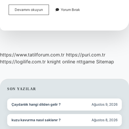
Hangi
Devamını okuyun
Yorum Bırak
Masraflar
Ev
Sahibine
Aittir
https://www.tatilforum.com.tr
https://puri.com.tr
https://logilife.com.tr
knight online
nttgame
Sitemap
SIDEBAR
SON YAZILAR
Çaydanlık hangi dilden gelir ?
Ağustos 9, 2026
kuzu kavurma nasıl saklanır ?
Ağustos 8, 2026