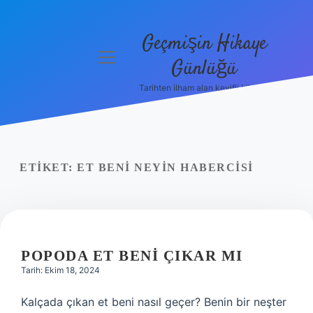
Geçmişin Hikaye
menüyü
Günlüğü
aç
Tarihten ilham alan keyifli bilgiler!
Anasayfa
Gizlilik
Politikası
ETIKET:
ET BENI NEYIN HABERCISI
Yasal Uyarı
Hakkımızda
POPODA ET BENI ÇIKAR MI
Tarih: Ekim 18, 2024
Kalçada çıkan et beni nasıl geçer? Benin bir neşter