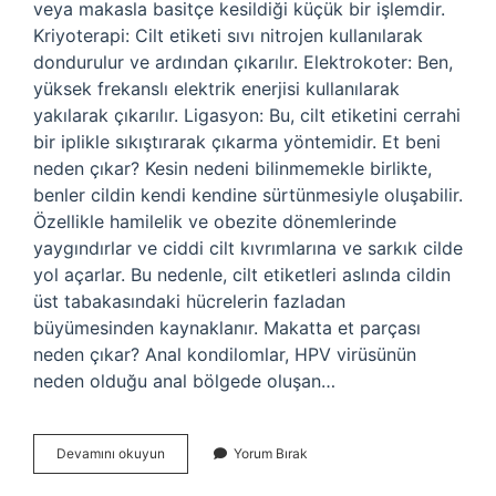
veya makasla basitçe kesildiği küçük bir işlemdir.
Kriyoterapi: Cilt etiketi sıvı nitrojen kullanılarak
dondurulur ve ardından çıkarılır. Elektrokoter: Ben,
yüksek frekanslı elektrik enerjisi kullanılarak
yakılarak çıkarılır. Ligasyon: Bu, cilt etiketini cerrahi
bir iplikle sıkıştırarak çıkarma yöntemidir. Et beni
neden çıkar? Kesin nedeni bilinmemekle birlikte,
benler cildin kendi kendine sürtünmesiyle oluşabilir.
Özellikle hamilelik ve obezite dönemlerinde
yaygındırlar ve ciddi cilt kıvrımlarına ve sarkık cilde
yol açarlar. Bu nedenle, cilt etiketleri aslında cildin
üst tabakasındaki hücrelerin fazladan
büyümesinden kaynaklanır. Makatta et parçası
neden çıkar? Anal kondilomlar, HPV virüsünün
neden olduğu anal bölgede oluşan…
Popoda
Devamını okuyun
Yorum Bırak
Et
Beni