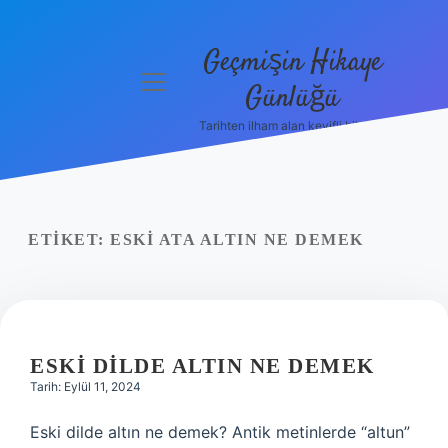
Geçmişin Hikaye
menüyü
Günlüğü
aç
Tarihten ilham alan keyifli bilgiler!
Anasayfa
Gizlilik
Politikası
ETIKET:
ESKI ATA ALTIN NE DEMEK
Yasal Uyarı
Hakkımızda
ESKI DILDE ALTIN NE DEMEK
Tarih: Eylül 11, 2024
Eski dilde altın ne demek? Antik metinlerde “altun”