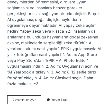
deneyimlerden öğrenmesini, girdilere uyum
sağlamasını ve insanlara benzer görevler
gerçekleştirmesini sağlayan bir teknolojidir. Birçok
AI uygulaması, doğal diş işlemeyle derin
öğrenmeye dayanmaktadır. AI yapay zeka açılımı
nedir? Yapay zeka veya kısaca YZ, insanların da
aralarında bulunduğu hayvanların doğal zekasının
aksine, makinelerin sergilediği zeka türüdür. All
yearbook akımı nasıl yapılır? EPIK uygulamasıyla AI
yıllık fotoğrafları nasıl yapılır? 1. Adım: App Store
veya Play Store’dan “EPIK – AI Photo Editor”
uygulamasını indirin. 2. Adım: Uygulamayı açın ve
“AI Yearbook”a tıklayın. 3. Adım: 8-12 selfie tarzı
fotoğraf ekleyin. 4. Adım: Cinsiyeti seçin. Daha
fazla makale…•3…
Al
Devamını okuyun
Yorum Bırak
Akımı
Nedir