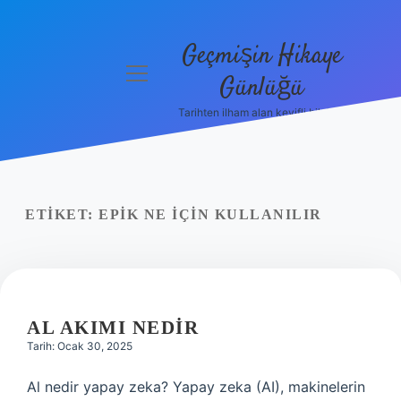
Geçmişin Hikaye
menüyü
Günlüğü
aç
Tarihten ilham alan keyifli bilgiler!
Anasayfa
Gizlilik
Politikası
ETIKET:
EPIK NE IÇIN KULLANILIR
Yasal Uyarı
Hakkımızda
AL AKIMI NEDIR
Tarih: Ocak 30, 2025
Al nedir yapay zeka? Yapay zeka (AI), makinelerin