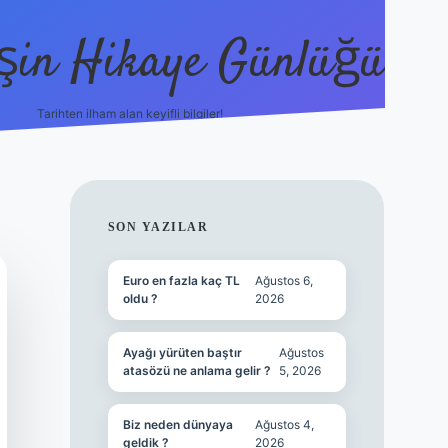
şin Hikaye Günlüğü
Tarihten ilham alan keyifli bilgiler!
https://elexbetgiris.org/
betbox giriş
b
SIDEBAR
SON YAZILAR
Euro en fazla kaç TL
Ağustos 6,
oldu ?
2026
Ayağı yürüten baştır
Ağustos
atasözü ne anlama gelir ?
5, 2026
Biz neden dünyaya
Ağustos 4,
geldik ?
2026