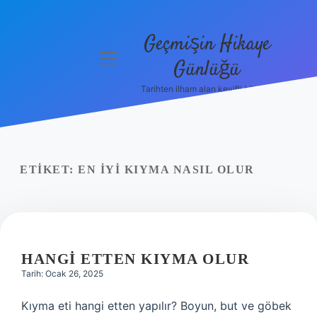
Geçmişin Hikaye
menüyü
Günlüğü
aç
Tarihten ilham alan keyifli bilgiler!
Anasayfa
Gizlilik
Politikası
ETIKET:
EN IYI KIYMA NASIL OLUR
Yasal Uyarı
Hakkımızda
HANGI ETTEN KIYMA OLUR
Tarih: Ocak 26, 2025
Kıyma eti hangi etten yapılır? Boyun, but ve göbek