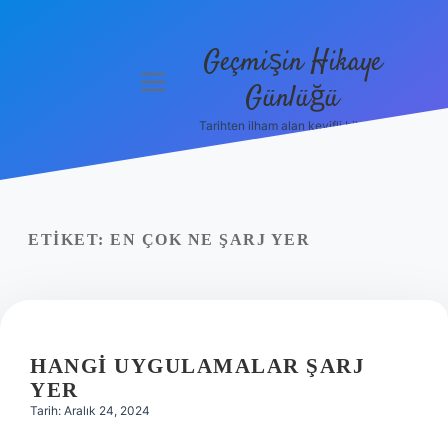
Geçmişin Hikaye
menüyü
Günlüğü
aç
Tarihten ilham alan keyifli bilgiler!
Anasayfa
Gizlilik
Politikası
ETIKET:
EN ÇOK NE ŞARJ YER
Yasal Uyarı
Hakkımızda
HANGI UYGULAMALAR ŞARJ
YER
Tarih: Aralık 24, 2024