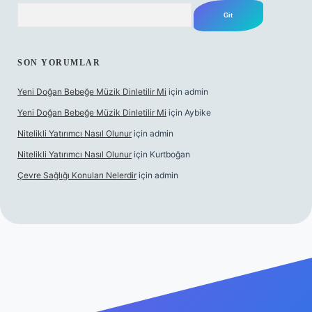
Arama
SON YORUMLAR
Yeni Doğan Bebeğe Müzik Dinletilir Mi
için
admin
Yeni Doğan Bebeğe Müzik Dinletilir Mi
için
Aybike
Nitelikli Yatırımcı Nasıl Olunur
için
admin
Nitelikli Yatırımcı Nasıl Olunur
için
Kurtboğan
Çevre Sağlığı Konuları Nelerdir
için
admin
 giriş
betexper yeni giriş