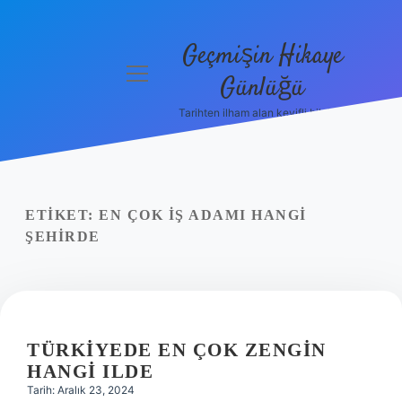
Geçmişin Hikaye
menüyü
Günlüğü
aç
Tarihten ilham alan keyifli bilgiler!
Anasayfa
Gizlilik
Politikası
ETIKET:
EN ÇOK IŞ ADAMI HANGI
Yasal Uyarı
ŞEHIRDE
Hakkımızda
TÜRKIYEDE EN ÇOK ZENGIN
HANGI ILDE
Tarih: Aralık 23, 2024