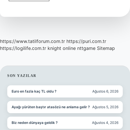
En
Çok
Zengin
Hangi
Ilde
https://www.tatilforum.com.tr
https://puri.com.tr
https://logilife.com.tr
knight online
nttgame
Sitemap
SIDEBAR
SON YAZILAR
Euro en fazla kaç TL oldu ?
Ağustos 6, 2026
Ayağı yürüten baştır atasözü ne anlama gelir ?
Ağustos 5, 2026
Biz neden dünyaya geldik ?
Ağustos 4, 2026