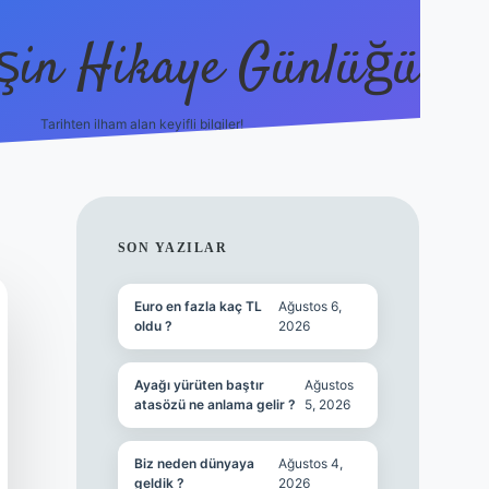
şin Hikaye Günlüğü
Tarihten ilham alan keyifli bilgiler!
https://elexbetgiris.org/
betbox giriş
be
SIDEBAR
SON YAZILAR
Euro en fazla kaç TL
Ağustos 6,
oldu ?
2026
Ayağı yürüten baştır
Ağustos
atasözü ne anlama gelir ?
5, 2026
Biz neden dünyaya
Ağustos 4,
geldik ?
2026