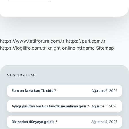
Ilk
Şarkısını
Kim
Söyledi
https://www.tatilforum.com.tr
https://puri.com.tr
https://logilife.com.tr
knight online
nttgame
Sitemap
SIDEBAR
SON YAZILAR
Euro en fazla kaç TL oldu ?
Ağustos 6, 2026
Ayağı yürüten baştır atasözü ne anlama gelir ?
Ağustos 5, 2026
Biz neden dünyaya geldik ?
Ağustos 4, 2026