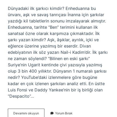
Dünyadaki ilk şarkıcı kimdir? Enheduanna bu
ünvanı, aşk ve savaş tanrıçası İnanna için şarkılar
yazdığı kil tabletlerin sonunu imzalayarak almıştır.
Enheduanna, tarihte “Ben” terimini kullanan ilk
sanatsal özne olarak karşımıza çıkmaktadır. İlk
şarkı yazan kimdir? Aşk, âşıklar, ayrılık, içki ve
eğlence üzerine yazılmış bir eserdir. Divan
edebiyatının ilk söz yazarı Nail-i Kadim’dir. İlk şarkı
ne zaman söylendi? “Bilinen en eski şarkı”
Suriye’nin Ugarit kentinde çivi yazısıyla yazılmış
olup 3 bin 400 yıllıktır. Dünyanın 1 numaralı şarkısı
nedir? YouTube’daki izlenmelere göre bugüne
kadar en çok izlenen şarkıları analiz etti. En üstte
Luis Fonsi ve Daddy Yankee’nin bir iş birliği olan
“Despacito”…
Dünyanın
Devamını okuyun
Yorum Bırak