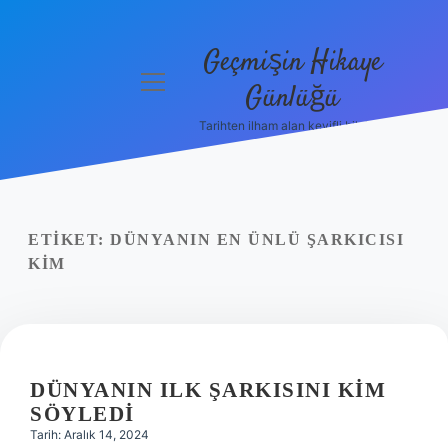
Geçmişin Hikaye
menüyü
Günlüğü
aç
Tarihten ilham alan keyifli bilgiler!
Anasayfa
Gizlilik
Politikası
ETIKET:
DÜNYANIN EN ÜNLÜ ŞARKICISI
Yasal Uyarı
KIM
Hakkımızda
DÜNYANIN ILK ŞARKISINI KIM
SÖYLEDI
Tarih: Aralık 14, 2024