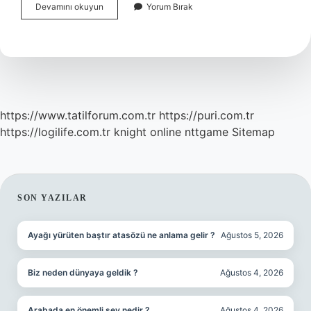
Evde
Devamını okuyun
Yorum Bırak
Doğumun
Başladığını
Nasıl
Anlarız
https://www.tatilforum.com.tr
https://puri.com.tr
https://logilife.com.tr
knight online
nttgame
Sitemap
SIDEBAR
SON YAZILAR
Ayağı yürüten baştır atasözü ne anlama gelir ?
Ağustos 5, 2026
Biz neden dünyaya geldik ?
Ağustos 4, 2026
Arabada en önemli şey nedir ?
Ağustos 4, 2026