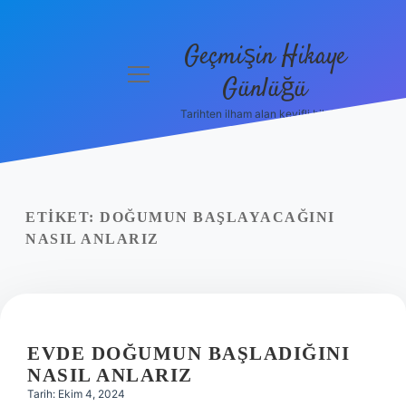
Geçmişin Hikaye
menüyü
Günlüğü
aç
Tarihten ilham alan keyifli bilgiler!
Anasayfa
Gizlilik
Politikası
ETIKET:
DOĞUMUN BAŞLAYACAĞINI
Yasal Uyarı
NASIL ANLARIZ
Hakkımızda
EVDE DOĞUMUN BAŞLADIĞINI
NASIL ANLARIZ
Tarih: Ekim 4, 2024