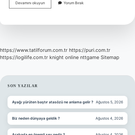
Sgk
Devamını okuyun
Yorum Bırak
Doğum
Parası
Sorgulama
Nasıl
Yapılır
https://www.tatilforum.com.tr
https://puri.com.tr
https://logilife.com.tr
knight online
nttgame
Sitemap
SIDEBAR
SON YAZILAR
Ayağı yürüten baştır atasözü ne anlama gelir ?
Ağustos 5, 2026
Biz neden dünyaya geldik ?
Ağustos 4, 2026
Arabada en önemli şey nedir ?
Ağustos 4, 2026