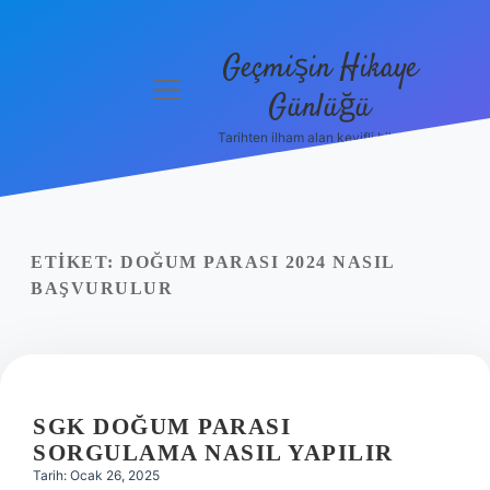
Geçmişin Hikaye
menüyü
Günlüğü
aç
Tarihten ilham alan keyifli bilgiler!
Anasayfa
Gizlilik
Politikası
ETIKET:
DOĞUM PARASI 2024 NASIL
Yasal Uyarı
BAŞVURULUR
Hakkımızda
SGK DOĞUM PARASI
SORGULAMA NASIL YAPILIR
Tarih: Ocak 26, 2025