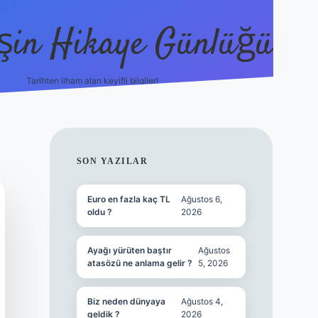
şin Hikaye Günlüğü
Tarihten ilham alan keyifli bilgiler!
https://elexbetgiris.org/
betbox giriş
be
SIDEBAR
SON YAZILAR
Euro en fazla kaç TL
Ağustos 6,
oldu ?
2026
Ayağı yürüten baştır
Ağustos
atasözü ne anlama gelir ?
5, 2026
Biz neden dünyaya
Ağustos 4,
geldik ?
2026