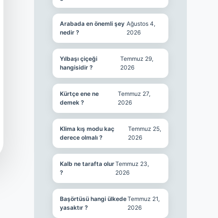
Arabada en önemli şey
Ağustos 4,
nedir ?
2026
Yılbaşı çiçeği
Temmuz 29,
hangisidir ?
2026
Kürtçe ene ne
Temmuz 27,
demek ?
2026
Klima kış modu kaç
Temmuz 25,
derece olmalı ?
2026
Kalb ne tarafta olur
Temmuz 23,
?
2026
Başörtüsü hangi ülkede
Temmuz 21,
yasaktır ?
2026