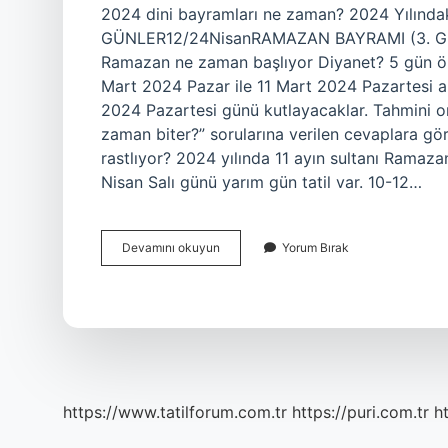
2024 dini bayramları ne zaman? 2024 Yılınd
GÜNLER12/24NisanRAMAZAN BAYRAMI (3. Gün
Ramazan ne zaman başlıyor Diyanet? 5 gün ö
Mart 2024 Pazar ile 11 Mart 2024 Pazartesi aras
2024 Pazartesi günü kutlayacaklar. Tahmini or
zaman biter?” sorularına verilen cevaplara g
rastlıyor? 2024 yılında 11 ayın sultanı Rama
Nisan Salı günü yarım gün tatil var. 10-12…
2024
Devamını okuyun
Yorum Bırak
Ramazan
Bayramı
Ne
Zaman
Başliyor
Diyanet
https://www.tatilforum.com.tr
https://puri.com.tr
ht