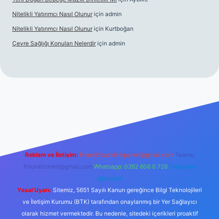
Nitelikli Yatırımcı Nasıl Olunur
için
admin
Nitelikli Yatırımcı Nasıl Olunur
için
Kurtboğan
Çevre Sağlığı Konuları Nelerdir
için
admin
ox giriş
betexper yeni giriş
Reklam ve İletişim:
E-mail:
backlinkpaneli@gmail.com
Teams:
forumhizmeti@gmail.com
Whatsapp: 0262 606 0 726
Telegram:
@karabul
Yasal Uyarı:
Sitemiz, 5651 Sayılı Kanun gereğince Bilgi Teknolojileri
ve İletişim Kurumu (BTK) tarafından onaylanmış bir Yer Sağlayıcı
olarak hizmet vermektedir. Bu nedenle, sitedeki içerikleri proaktif