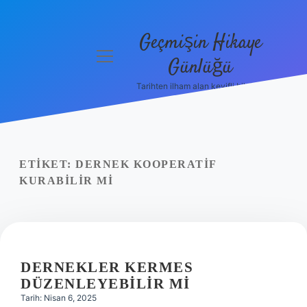
Geçmişin Hikaye
menüyü
Günlüğü
aç
Tarihten ilham alan keyifli bilgiler!
Anasayfa
Gizlilik
Politikası
ETIKET:
DERNEK KOOPERATIF
Yasal Uyarı
KURABILIR MI
Hakkımızda
DERNEKLER KERMES
DÜZENLEYEBILIR MI
Tarih: Nisan 6, 2025