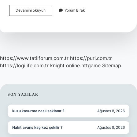
Dernekler
Devamını okuyun
Yorum Bırak
Kermes
Düzenleyebilir
Mi
https://www.tatilforum.com.tr
https://puri.com.tr
https://logilife.com.tr
knight online
nttgame
Sitemap
SIDEBAR
SON YAZILAR
kuzu kavurma nasıl saklanır ?
Ağustos 8, 2026
Nakit avans kaç kez çekilir ?
Ağustos 8, 2026