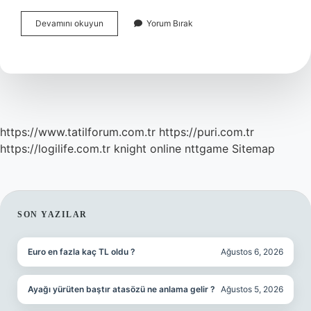
Davayı
Devamını okuyun
Yorum Bırak
Geri
Çekme
Ücreti
Nedir
https://www.tatilforum.com.tr
https://puri.com.tr
https://logilife.com.tr
knight online
nttgame
Sitemap
SIDEBAR
SON YAZILAR
Euro en fazla kaç TL oldu ?
Ağustos 6, 2026
Ayağı yürüten baştır atasözü ne anlama gelir ?
Ağustos 5, 2026