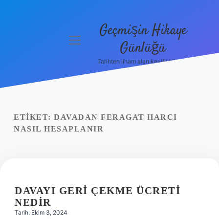
Geçmişin Hikaye
menüyü
Günlüğü
aç
Tarihten ilham alan keyifli bilgiler!
Anasayfa
Gizlilik
Politikası
ETIKET:
DAVADAN FERAGAT HARCI
Yasal Uyarı
NASIL HESAPLANIR
Hakkımızda
DAVAYI GERI ÇEKME ÜCRETI
NEDIR
Tarih: Ekim 3, 2024