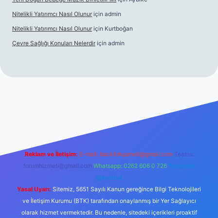
Nitelikli Yatırımcı Nasıl Olunur
için
admin
Nitelikli Yatırımcı Nasıl Olunur
için
Kurtboğan
Çevre Sağlığı Konuları Nelerdir
için
admin
ox giriş
betexper yeni giriş
Reklam ve İletişim:
E-mail:
backlinkpaneli@gmail.com
Teams:
forumhizmeti@gmail.com
Whatsapp: 0262 606 0 726
Telegram:
@karabul
Yasal Uyarı:
Sitemiz, 5651 Sayılı Kanun gereğince Bilgi Teknolojileri
ve İletişim Kurumu (BTK) tarafından onaylanmış bir Yer Sağlayıcı
olarak hizmet vermektedir. Bu nedenle, sitedeki içerikleri proaktif