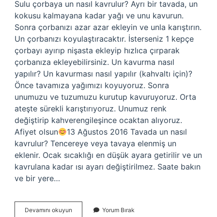
Sulu çorbaya un nasıl kavrulur? Ayrı bir tavada, un
kokusu kalmayana kadar yağı ve unu kavurun.
Sonra çorbanızı azar azar ekleyin ve unla karıştırın.
Un çorbanızı koyulaştıracaktır. İsterseniz 1 kepçe
çorbayı ayırıp nişasta ekleyip hızlıca çırparak
çorbanıza ekleyebilirsiniz. Un kavurma nasıl
yapılır? Un kavurması nasıl yapılır (kahvaltı için)?
Önce tavamıza yağımızı koyuyoruz. Sonra
unumuzu ve tuzumuzu kurutup kavuruyoruz. Orta
ateşte sürekli karıştırıyoruz. Unumuz renk
değiştirip kahverengileşince ocaktan alıyoruz.
Afiyet olsun
13 Ağustos 2016 Tavada un nasıl
kavrulur? Tencereye veya tavaya elenmiş un
eklenir. Ocak sıcaklığı en düşük ayara getirilir ve un
kavrulana kadar ısı ayarı değiştirilmez. Saate bakın
ve bir yere…
Çorba
Devamını okuyun
Yorum Bırak