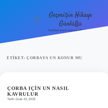
Geçmişin Hikaye
menüyü
Günlüğü
aç
Tarihten ilham alan keyifli bilgiler!
Anasayfa
Gizlilik
Politikası
ETIKET:
ÇORBAYA UN KONUR MU
Yasal Uyarı
Hakkımızda
ÇORBA IÇIN UN NASIL
KAVRULUR
Tarih: Ocak 23, 2025