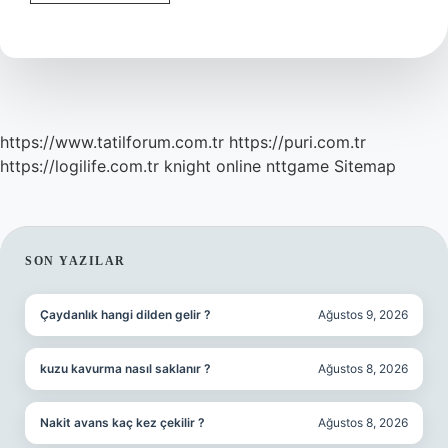
Için
Un
Nasıl
Kavrulur
https://www.tatilforum.com.tr
https://puri.com.tr
https://logilife.com.tr
knight online
nttgame
Sitemap
SIDEBAR
SON YAZILAR
Çaydanlık hangi dilden gelir ?
Ağustos 9, 2026
kuzu kavurma nasıl saklanır ?
Ağustos 8, 2026
Nakit avans kaç kez çekilir ?
Ağustos 8, 2026