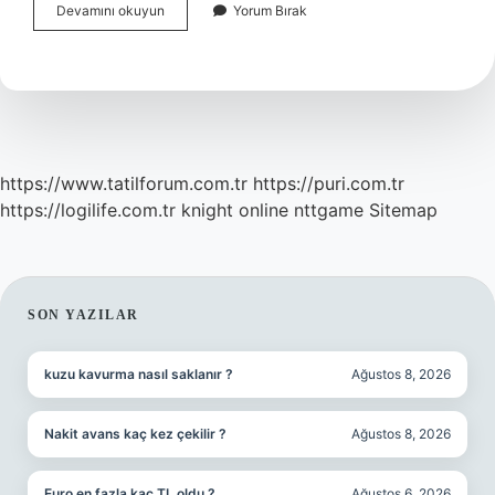
Çksyi
Devamını okuyun
Yorum Bırak
Kimler
Alabilir
https://www.tatilforum.com.tr
https://puri.com.tr
https://logilife.com.tr
knight online
nttgame
Sitemap
SIDEBAR
SON YAZILAR
kuzu kavurma nasıl saklanır ?
Ağustos 8, 2026
Nakit avans kaç kez çekilir ?
Ağustos 8, 2026
Euro en fazla kaç TL oldu ?
Ağustos 6, 2026