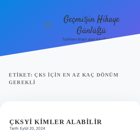
Geçmişin Hikaye
menüyü
Günlüğü
aç
Tarihten ilham alan keyifli bilgiler!
Anasayfa
Gizlilik
Politikası
ETIKET:
ÇKS IÇIN EN AZ KAÇ DÖNÜM
Yasal Uyarı
GEREKLI
Hakkımızda
ÇKSYI KIMLER ALABILIR
Tarih: Eylül 20, 2024